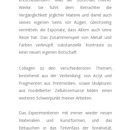
Werke.      
Sie      
führt      
dem      
Betrachter      
die 
Vergänglichkeit  
jeglicher  
Materie  
und  
damit  
auch 
seines   
eigenen   
Seins   
vor   
Augen.   
Gleichzeitig 
vermitteln  
die  
Exponate,  
dass  
Altern  
auch  
seine 
Reize  
hat.  
Das  
Zusammenspiel  
von  
Metall  
und 
Farben    
verknüpft    
substanzielle    
Kontraste    
zu 
einer neuen eigenen Botschaft. 
Collagen     
zu     
den     
verschiedensten     
Themen, 
bestehend   
aus   
der   
Verbindung   
von   
Acryl   
und 
Fragmenten  
aus  
Printmedien,  
sowie  
Skulpturen 
aus   
modellierter   
Zellulosemasse   
bilden   
einen 
weiteren Schwerpunkt meiner Arbeiten. 
Das   
Experimentieren   
mit   
immer   
wieder   
neuen 
Materialien      
und      
Kunstformen,      
und      
das 
Eintauchen    
in    
das    
Tintenfass    
der    
Kreativität, 