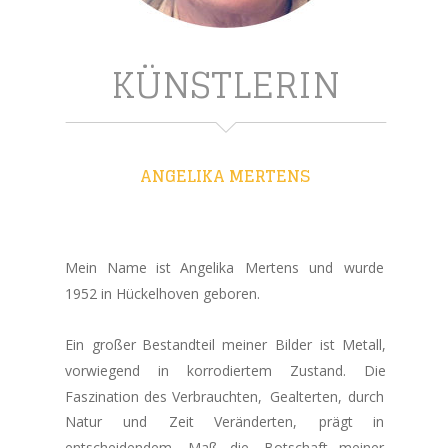
KÜNSTLERIN
ANGELIKA MERTENS
Mein   
Name   
ist   
Angelika   
Mertens   
und   
wurde 
1952 in Hückelhoven geboren.
Ein  
großer  
Bestandteil  
meiner  
Bilder  
ist  
Metall, 
vorwiegend     
in     
korrodiertem     
Zustand.     
Die 
Faszination  
des  
Verbrauchten,  
Gealterten,  
durch 
Natur      
und      
Zeit      
Veränderten,      
prägt      
in 
entscheidendem    
Maß    
die    
Botschaft    
meiner 